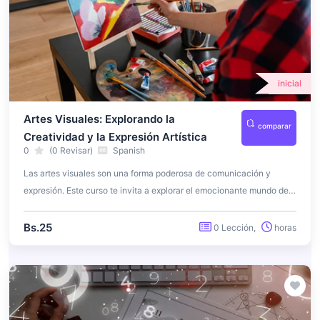
inicial
Artes Visuales: Explorando la
comparar
Creatividad y la Expresión Artística
0
(0 Revisar)
Spanish
Las artes visuales son una forma poderosa de comunicación y
expresión. Este curso te invita a explorar el emocionante mundo de
las artes visuales, desde la pintura y la escultura hasta la fotografía
y el diseño gráfico. Aprenderás a apreciar y crear arte de manera
Bs.25
0 Lección,
horas
significativa, desarrollando tu creatividad y habilidades artísticas.
Además, obtendrás una comprensión más profunda de la historia y el
impacto de las artes visuales en la sociedad.