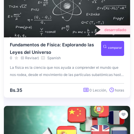
desarrollado
Fundamentos de Física: Explorando las
comparar
Leyes del Universo
0
(0 Revisar)
Spanish
La física es la ciencia que nos ayuda a comprender el mundo que
nos rodea, desde el movimiento de las partículas subatómicas hasta
el comportamiento de los objetos en el cosmos. Este curso te llevará
a un emocionante viaje a través de los fundamentos de la física,
Bs.35
0 Lección,
horas
explorando conceptos clave y teorías que han revolucionado
nuestra comprensión del universo. Aprenderás a aplicar las leyes de
la física en situaciones del mundo real y a apreciar la belleza de la
física en acción.