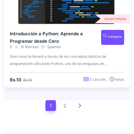
desarrollado
Introducción a Python: Aprende a
comparar
Programar desde Cero
0
(0 Revisar)
Spanish
Este curso te llevará a través de los conceptos básicos de
programación utilizando Python, uno de los lenguajes de
programación más populares y versátiles. No importa si eres un
principiante absoluto en la programación, este curso te brindará una
Bs.10
0 Lección,
horas
Bs.15
sólida base para desarrollar habilidades en la creación de programas
y la resolución de problemas. A lo largo del curso, aprenderás la
sintaxis de Python, la manipulación de datos y la creación de
1
2
pequeños proyectos prácticos.