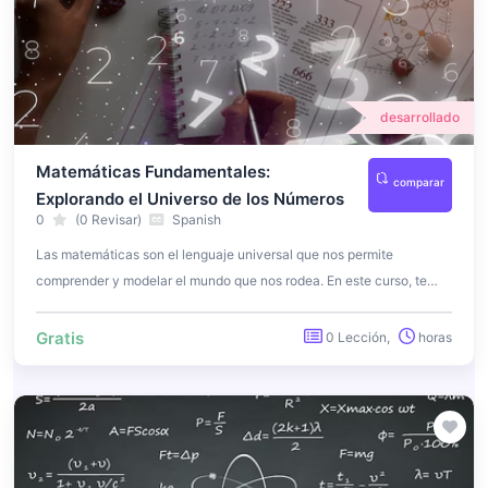
desarrollado
Matemáticas Fundamentales:
comparar
Explorando el Universo de los Números
0
(0 Revisar)
Spanish
Las matemáticas son el lenguaje universal que nos permite
comprender y modelar el mundo que nos rodea. En este curso, te
adentrarás en el apasionante mundo de las matemáticas, explorando
conceptos y teorías clave que son la base de muchas disciplinas.
Gratis
0 Lección,
horas
Aprenderás a resolver problemas matemáticos, desarrollar
razonamiento lógico y apreciar la belleza de las matemáticas en
acción.