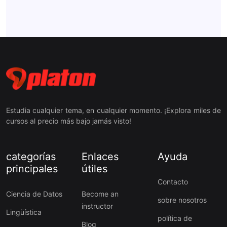
Estudia cualquier tema, en cualquier momento. ¡Explora miles de
cursos al precio más bajo jamás visto!
categorías
Enlaces
Ayuda
principales
útiles
Contacto
Ciencia de Datos
Become an
sobre nosotros
instructor
Lingüística
política de
Blog